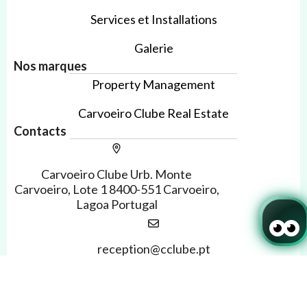
Services et Installations
Galerie
Nos marques
Property Management
Carvoeiro Clube Real Estate
Contacts
Carvoeiro Clube Urb. Monte
Carvoeiro, Lote 1 8400-551 Carvoeiro,
Lagoa Portugal
reception@cclube.pt
Se connecter / Adhérez
Où
Quand
Promotion
Où
Quand
Promotion
Quand
Gérer ma réservation
Qui
Qui
Qui
+351 282 350 800