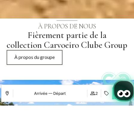
À PROPOS DE NOUS
Fièrement partie de la
collection Carvoeiro Clube Group
À propos du groupe
Arrivée — Départ
2
Se connecter / Adhérez
Où
Quand
Promotion
Où
Quand
Promotion
Où
Quand
Promotion
Gérer ma réservation
Qui
Qui
Qui
Hébergement 1
Hébergement 1
Hébergement 1