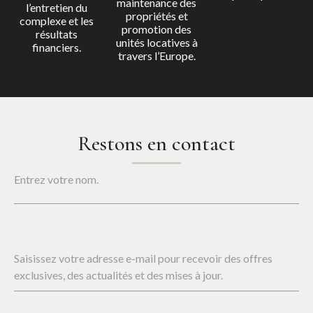
maintenance des
l’entretien du
propriétés et
complexe et les
promotion des
résultats
unités locatives à
financiers.
travers l’Europe.
Restons en contact
Entrez votre nom.
Saisissez votre adresse e-mail pour recevoir des offres
exclusives, des actualités et des mises à jour.