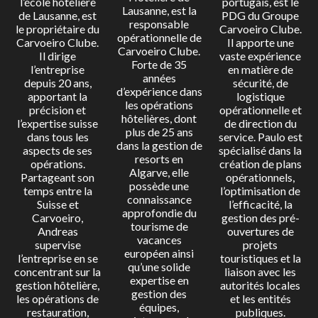
l’école hôtelière
portugais, est le
Lausanne, est la
de Lausanne, est
PDG du Groupe
responsable
le propriétaire du
Carvoeiro Clube.
opérationnelle de
Carvoeiro Clube.
Il apporte une
Carvoeiro Clube.
Il dirige
vaste expérience
Forte de 35
l’entreprise
en matière de
années
depuis 20 ans,
sécurité, de
d’expérience dans
apportant la
logistique
les opérations
précision et
opérationnelle et
hôtelières, dont
l’expertise suisse
de direction du
plus de 25 ans
dans tous les
service. Paulo est
dans la gestion de
aspects de ses
spécialisé dans la
resorts en
opérations.
création de plans
Algarve, elle
Partageant son
opérationnels,
possède une
temps entre la
l’optimisation de
connaissance
Suisse et
l’efficacité, la
approfondie du
Carvoeiro,
gestion des pré-
tourisme de
Andreas
ouvertures de
vacances
supervise
projets
européen ainsi
l’entreprise en se
touristiques et la
qu’une solide
concentrant sur la
liaison avec les
expertise en
gestion hôtelière,
autorités locales
gestion des
les opérations de
et les entités
équipes,
restauration,
publiques.