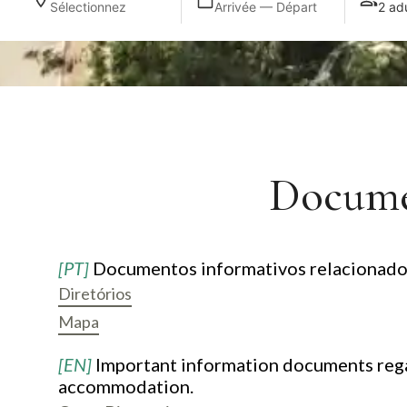
Sélectionnez
Arrivée — Départ
2 ad
Documen
[PT]
Documentos informativos relacionados 
Diretórios
Mapa
[EN]
Important information documents rega
accommodation.