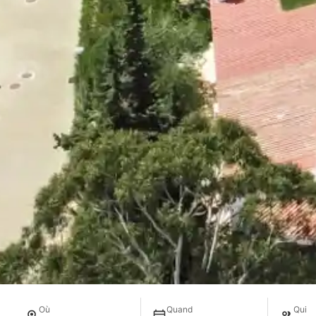
Où
Quand
Qui