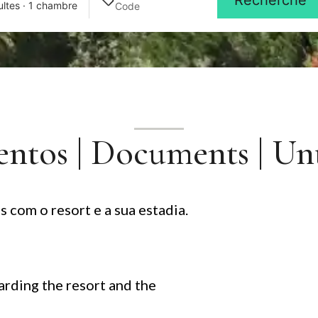
Recherche
ultes · 1 chambre
tos | Documents | Un
com o resort e a sua estadia.
rding the resort and the