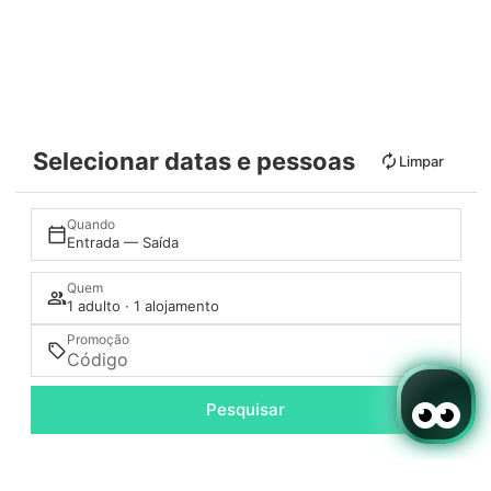
Selecionar datas e pessoas
Limpar
Quando
Entrada — Saída
Quem
1 adulto · 1 alojamento
Promoção
Pesquisar
Aceder / Registar-se
Onde
Quando
Promoção
Onde
Quando
Promoção
Quando
Gerir a minha reserva
Quem
Quem
Quem