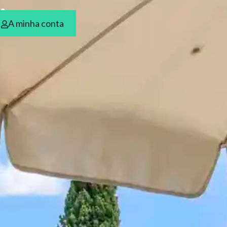
is
A minha conta