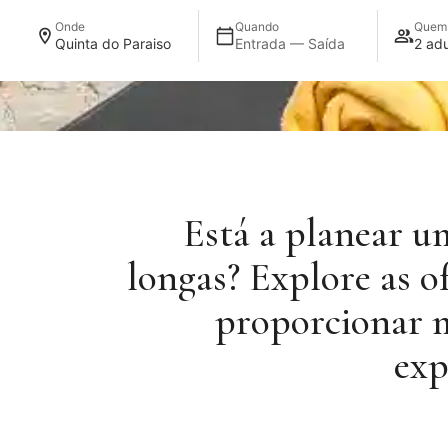
Onde
Quando
Quem
Quinta do Paraiso
Entrada — Saída
2 adu
Está a planear u
longas? Explore as o
proporcionar ma
exp