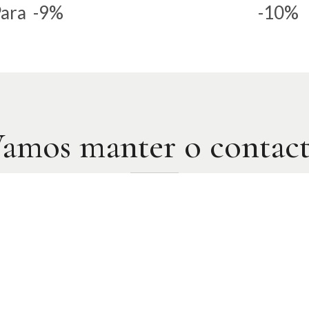
ara
-9%
-10%
amos manter o contac
Promoção
Pesquisar
 · 1 alojamento
l para receber ofertas exclusivas, notícias e atualizações.