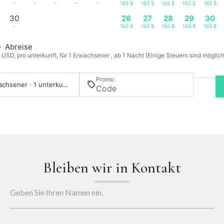
-
-
-
-
-
163 $
163 $
163 $
163 $
163 $
30
26
27
28
29
30
-
163 $
163 $
163 $
163 $
163 $
—
Abreise
n USD, pro unterkunft, für 1 Erwachsener , ab 1 Nacht (Einige Steuern sind möglic
Promo
1 Erwachsener · 1 unterkunft
Bleiben wir in Kontakt
Geben Sie Ihren Namen ein.