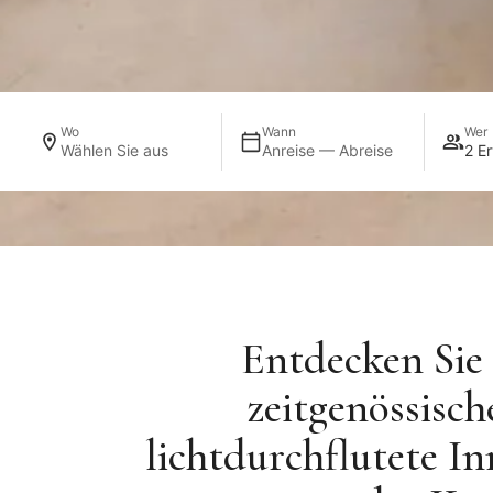
Wo
Wann
Wer
Wählen Sie aus
Anreise — Abreise
2 E
Entdecken Sie 
zeitgenössisc
lichtdurchflutete I