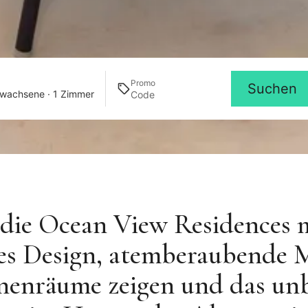
Promo
Suchen
rwachsene · 1 Zimmer
die Ocean View Residences m
hes Design, atemberaubende 
nnenräume zeigen und das u