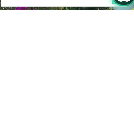
Anmelden
Wo
Wann
Promo
Wo
Wann
Promo
Wo
Wann
Promo
Buchung bearbeiten
Wer
Wer
Wer
Unterkunft 1
Unterkunft 1
Unterkunft 1
Erwachsene
Erwachsene
Erwachsene
2
2
2
Ab 13 Jahren
Ab 13 Jahren
Ab 13 Jahren
Kinder
Kinder
Kinder
0
0
0
Bis 12 Jahre
Bis 12 Jahre
Bis 12 Jahre
Unterkunft hinzufügen
Unterkunft hinzufügen
Unterkunft hinzufügen
Anwenden
Anwenden
Anwenden
Unterkünfte
Inmitten einer 300.000 m²
Unterkünfte ansehen
großen, gepflegten
Gartenanlage bietet dieses im
maurischen Stil gestaltete
Resort Appartements,