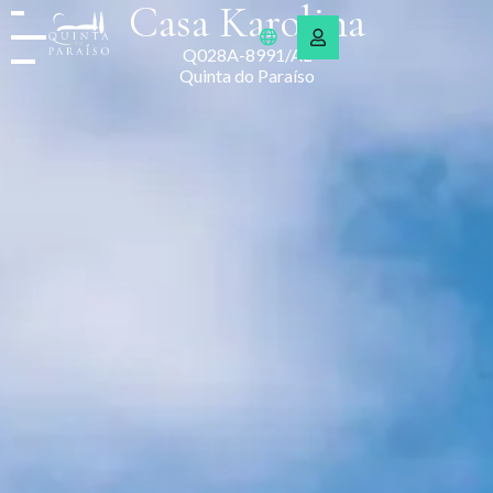
Casa Karolina
Q028A-8991/AL
Quinta do Paraíso