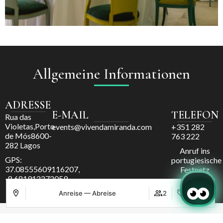
Allgemeine Informationen
ADRESSE
E-MAIL
TELEFON
Rua das
Violetas,Porto
events@vivendamiranda.com
+351 282
de Mós8600-
763 222
282 Lagos
Anruf ins
GPS:
portugiesische
37.08555609116207,
Festnetz
-8.681912272059
Anreise — Abreise
2