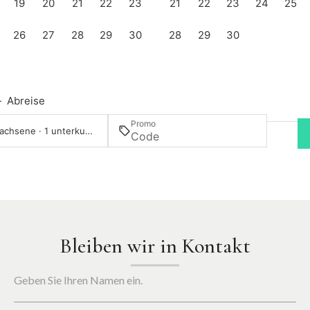
19
20
21
22
23
21
22
23
24
25
26
27
28
29
30
28
29
30
—
Abreise
Promo
2 Erwachsene · 1 unterkunft
Bleiben wir in Kontakt
Geben Sie Ihren Namen ein.