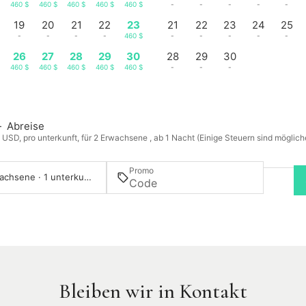
460 $
460 $
460 $
460 $
460 $
-
-
-
-
-
19
20
21
22
23
21
22
23
24
25
-
-
-
-
460 $
-
-
-
-
-
26
27
28
29
30
28
29
30
$
460 $
460 $
460 $
460 $
460 $
-
-
-
—
Abreise
n USD, pro unterkunft, für 2 Erwachsene , ab 1 Nacht (Einige Steuern sind möglic
Promo
2 Erwachsene · 1 unterkunft
Bleiben wir in Kontakt