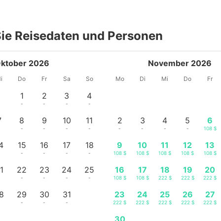
ie Reisedaten und Personen
ktober 2026
November 2026
i
Do
Fr
Sa
So
Mo
Di
Mi
Do
Fr
1
2
3
4
-
-
-
-
7
8
9
10
11
2
3
4
5
6
-
-
-
-
-
-
-
-
-
108 $
4
15
16
17
18
9
10
11
12
13
-
-
-
-
-
108 $
108 $
108 $
108 $
108 $
1
22
23
24
25
16
17
18
19
20
-
-
-
-
-
108 $
108 $
222 $
222 $
222 $
8
29
30
31
23
24
25
26
27
-
-
-
-
222 $
222 $
222 $
222 $
222 $
30