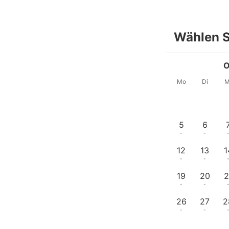
Wählen S
O
Mo
Di
M
5
6
-
-
12
13
1
-
-
19
20
2
-
-
26
27
2
-
-