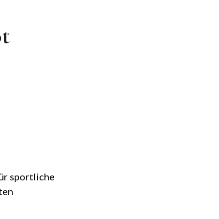
t
ür sportliche
ten