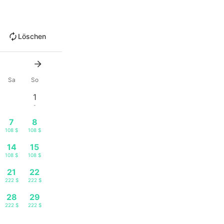
Löschen
Sa
So
1
-
7
8
108 $
108 $
14
15
108 $
108 $
21
22
222 $
222 $
28
29
222 $
222 $