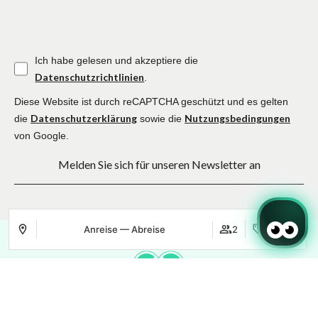
Ich habe gelesen und akzeptiere die
Datenschutzrichtlinien
.
Diese Website ist durch reCAPTCHA geschützt und es gelten
Datenschutzerklärung
Nutzungsbedingungen
die
sowie die
von Google.
Melden Sie sich für unseren Newsletter an
Anreise — Abreise
2
Anmelden
Wo
Wann
Promo
Wo
Wann
Promo
Wo
Wann
Promo
Buchung bearbeiten
Wer
Wer
Wer
​Zimmer 1​
​Zimmer 1​
​Zimmer 1​