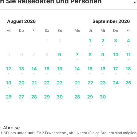
n Sie Reisedaten und Personen
August 2026
September 2026
Mi
Do
Fr
Sa
So
Mo
Di
Mi
Do
Fr
1
2
1
2
3
4
-
-
-
-
-
-
5
6
7
8
9
7
8
9
10
11
-
-
-
-
-
-
-
-
-
-
12
13
14
15
16
14
15
16
17
18
-
-
-
-
-
-
-
-
-
-
19
20
21
22
23
21
22
23
24
25
-
-
-
-
-
-
-
-
-
-
26
27
28
29
30
28
29
30
-
-
-
-
-
-
-
-
—
Abreise
n USD, pro unterkunft, für 2 Erwachsene , ab 1 Nacht (Einige Steuern sind möglic