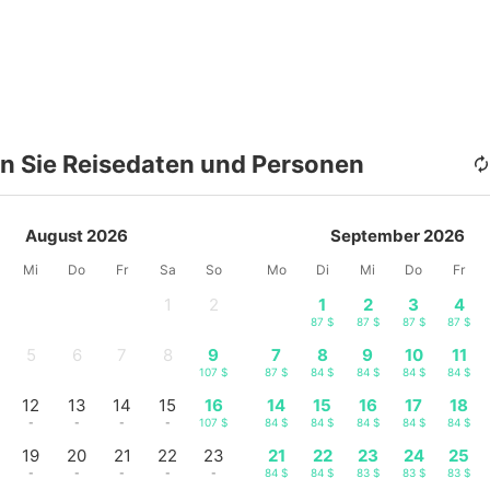
n Sie Reisedaten und Personen
August 2026
September 2026
Mi
Do
Fr
Sa
So
Mo
Di
Mi
Do
Fr
1
2
1
2
3
4
-
-
87 $
87 $
87 $
87 $
5
6
7
8
9
7
8
9
10
11
-
-
-
-
107 $
87 $
84 $
84 $
84 $
84 $
12
13
14
15
16
14
15
16
17
18
-
-
-
-
107 $
84 $
84 $
84 $
84 $
84 $
19
20
21
22
23
21
22
23
24
25
-
-
-
-
-
84 $
84 $
83 $
83 $
83 $