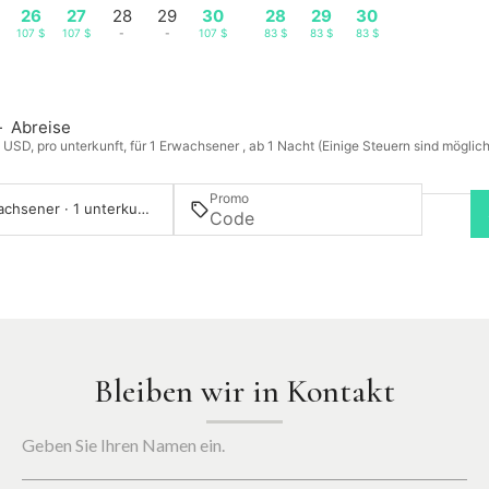
26
27
28
29
30
28
29
30
107 $
107 $
-
-
107 $
83 $
83 $
83 $
—
Abreise
n USD, pro unterkunft, für 1 Erwachsener , ab 1 Nacht (Einige Steuern sind möglic
Promo
1 Erwachsener · 1 unterkunft
Bleiben wir in Kontakt
Geben Sie Ihren Namen ein.