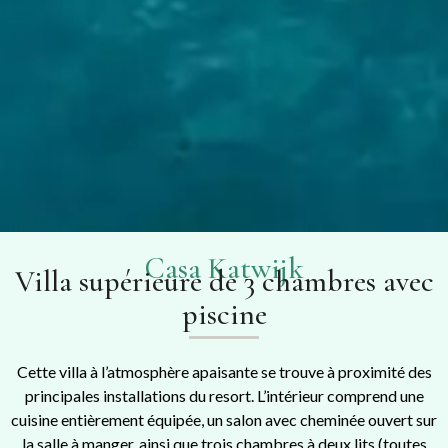
Casa Katwijk
Villa supérieure de 3 chambres avec
piscine
Cette villa à l’atmosphère apaisante se trouve à proximité des
principales installations du resort. L’intérieur comprend une
cuisine entièrement équipée, un salon avec cheminée ouvert sur
la salle à manger, ainsi que trois chambres à deux lits (toutes