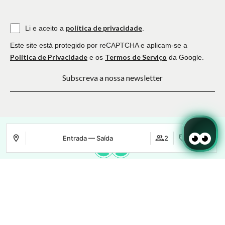
política de privacidade
Li e aceito a
.
Este site está protegido por reCAPTCHA e aplicam-se a
Política de Privacidade
Termos de Serviço
e os
da Google.
Subscreva a nossa newsletter
Entrada — Saída
2
Aceder / Registar-se
Onde
Quando
Promoção
Onde
Quando
Promoção
Onde
Quando
Promoção
Gerir a minha reserva
Quem
Quem
Quem
Quarto 1
Quarto 1
Quarto 1
O nosso mundo
Sobre Nós
adultos
adultos
adultos
2
2
2