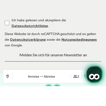
Ich habe gelesen und akzeptiere die
Datenschutzrichtlinien
.
Diese Website ist durch reCAPTCHA geschützt und es gelten
Datenschutzerklärung
Nutzungsbedingungen
die
sowie die
von Google.
Melden Sie sich für unseren Newsletter an
Anreise — Abreise
2
Anmelden
Wo
Wann
Promo
Wo
Wann
Promo
Wo
Wann
Promo
Buchung bearbeiten
Wer
Wer
Wer
​Zimmer 1​
​Zimmer 1​
​Zimmer 1​